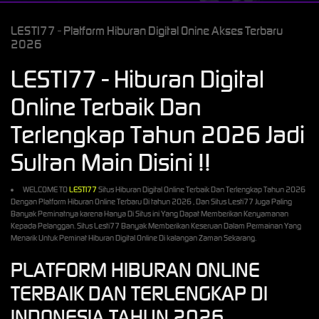
LESTI77 - Platform Hiburan Digital Onine Akses Terbaru
2026
LESTI77 - Hiburan Digital
Online Terbaik Dan
Terlengkap Tahun 2026 Jadi
Sultan Main Disini !!
WELCOME TO
LESTI77
Situs Hiburan Digital Online Terbaik Dan Terlengkap Tahun 2026
Dengan Platform Hiburan Online Terbaru Di tahun 2026 , Dan Situs Lesti77 Juga Paling
Banyak Peminatnya karena Hanya Di Situs ini Yang Dapat Memberikan Kenyamanan
Kepada Pelanggan. Situs Lesti77 Banyak Memberikan Keseruan Dalam Permainan Yang
Menarik Untuk Peminat Hiburan Digital Online Di kalangan Zaman Sekarang.
PLATFORM HIBURAN ONLINE
TERBAIK DAN TERLENGKAP DI
INDONESIA TAHUN 2026