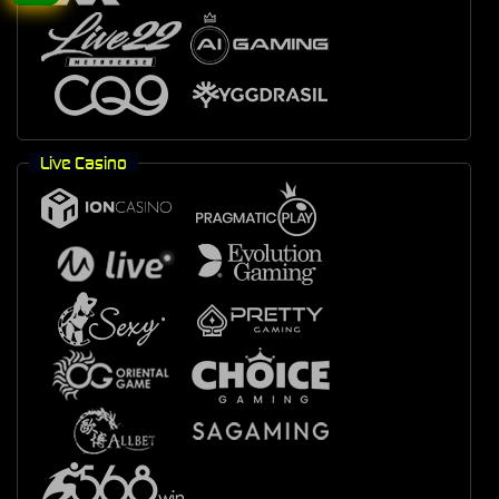
Live Casino