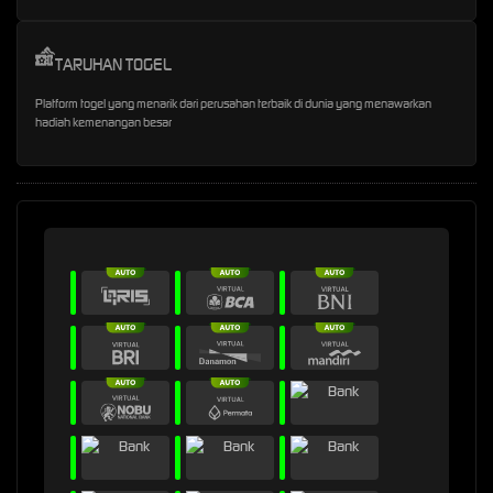
TARUHAN TOGEL
Platform togel yang menarik dari perusahan terbaik di dunia yang menawarkan
hadiah kemenangan besar