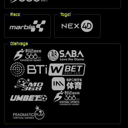
Race
Togel
Olahraga