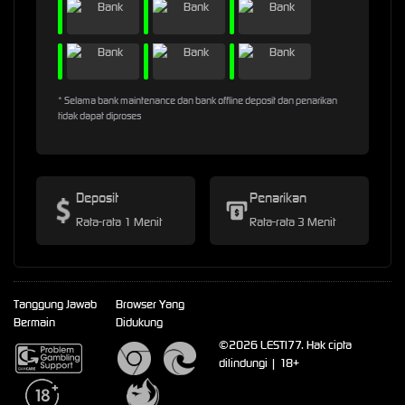
* Selama bank maintenance dan bank offline deposit dan penarikan
tidak dapat diproses
Deposit
Penarikan
Rata-rata 1 Menit
Rata-rata 3 Menit
Tanggung Jawab
Browser Yang
Bermain
Didukung
©2026 LESTI77. Hak cipta
dilindungi | 18+