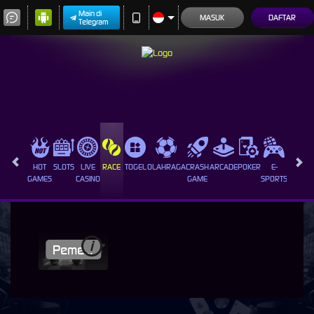
Main di
MASUK
DAFTAR
Telegram
HOT
SLOTS
LIVE
RACE
TOGEL
OLAHRAGA
CRASH
ARCADE
POKER
E-
SABUN
GAMES
CASINO
GAME
SPORTS
AYAM
i