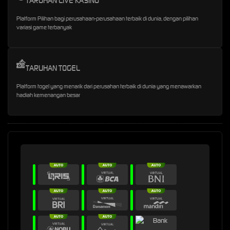
TARUHAN LIVE KASINO
Platform Pilihan bagi perusahaan-perusahaan terbaik di dunia, dengan pilihan
variasi game terbanyak
TARUHAN TOGEL
Platform togel yang menarik dari perusahan terbaik di dunia yang menawarkan
hadiah kemenangan besar