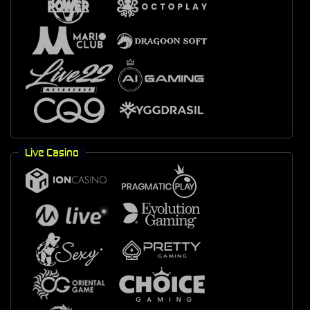
Live Casino