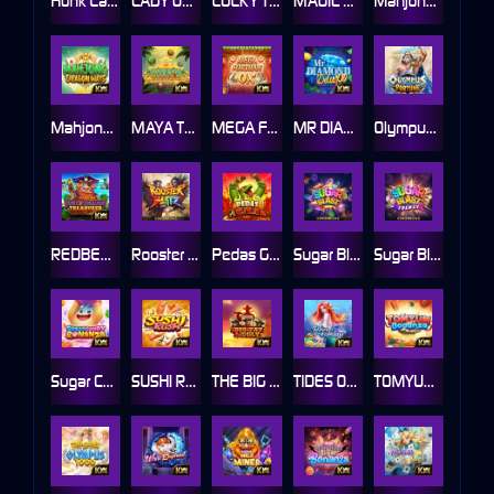
Hunk Cai Shen
LADY OF RA
LUCKY TIGER
MAGIC PEARLS
Mahjong Beauty
Mahjong Dragon Ways
MAYA TEMPLE OF FORTUNE
MEGA FORTUNE OX
MR DIAMOND DELUXE
Olympus Fortune
REDBEARD TREASURE
Rooster Blitz
Pedas Gila
Sugar Blast
Sugar Blast Frenzy
Sugar Candy Bonanza
SUSHI RUSH
THE BIG THE FAT THE UGLY
TIDES OF FORTUNE
TOMYUM BONANZA