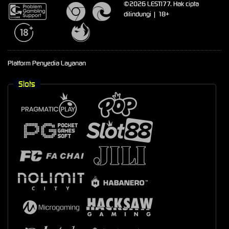
©2026 LESTI77. Hak cipta
dilindungi | 18+
Platform Penyedia Layanan
Slots