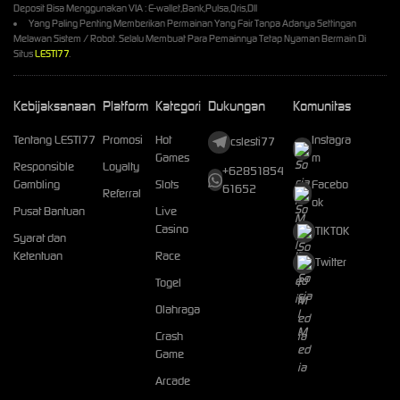
Deposit Bisa Menggunakan VIA : E-wallet,Bank,Pulsa,Qris,Dll
Yang Paling Penting Memberikan Permainan Yang Fair Tanpa Adanya Settingan
Melawan Sistem / Robot. Selalu Membuat Para Pemainnya Tetap Nyaman Bermain Di
Situs
LESTI77
.
Kebijaksanaan
Platform
Kategori
Dukungan
Komunitas
Tentang LESTI77
Promosi
Hot
Instagra
cslesti77
Games
m
Responsible
Loyalty
+62851854
Gambling
Slots
Facebo
61652
Referral
ok
Pusat Bantuan
Live
Casino
TIKTOK
Syarat dan
Ketentuan
Race
Twitter
Togel
Olahraga
Crash
Game
Arcade