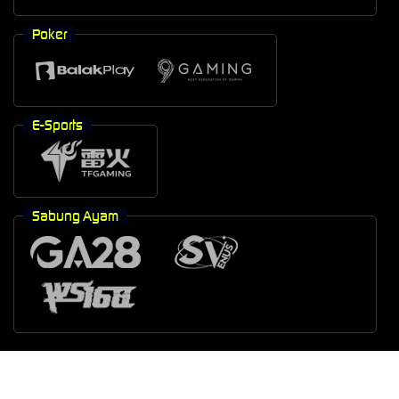
Poker
E-Sports
Sabung Ayam